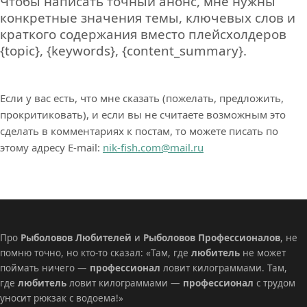
Чтобы написать точный анонс, мне нужны
конкретные значения темы, ключевых слов и
краткого содержания вместо плейсхолдеров
{topic}, {keywords}, {content_summary}.
Если у вас есть, что мне сказать (пожелать, предложить,
прокритиковать), и если вы не считаете возможным это
сделать в комментариях к постам, то можете писать по
этому адресу E-mail:
nik-fish.com@mail.ru
Про
Рыболовов Любителей
и
Рыболовов Профессионалов
, не
помню точно, но кто-то сказал: «Там, где
любитель
не может
поймать ничего —
профессионал
ловит килограммами. Там,
где
любитель
ловит килограммами —
профессионал
с трудом
уносит рюкзак с водоема!»