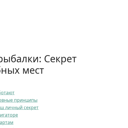
рыбалки: Секрет
бных мест
ботают
новные принципы
аш личный секрет
вигаторе
картам