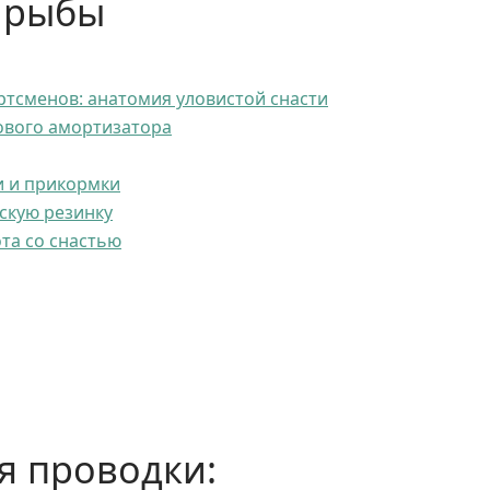
й рыбы
ртсменов: анатомия уловистой снасти
ового амортизатора
и и прикормки
скую резинку
та со снастью
я проводки: