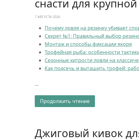
снасти для крупно
7 АВГУСТА 2026
Почему ловля на резинку убивает спо
Секрет №1: Правильный выбор резин
Монтаж и способы фиксации якоря
Трофейная рыба: особенности тактик
Сезонные хитрости ловли на классиче
Как подсечь и вытащить трофей: рабо
…
Продолжить чтение
Джиговый кивок дл