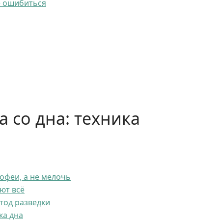
не ошибиться
а со дна: техника
офеи, а не мелочь
ют всё
тод разведки
ка дна