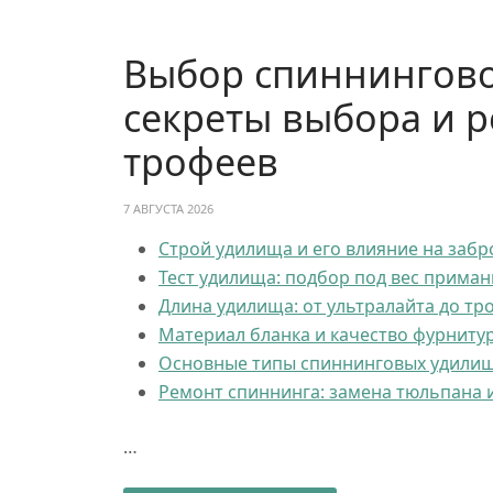
Выбор спиннингово
секреты выбора и р
трофеев
7 АВГУСТА 2026
Строй удилища и его влияние на забр
Тест удилища: подбор под вес приман
Длина удилища: от ультралайта до тр
Материал бланка и качество фурниту
Основные типы спиннинговых удилищ: 
Ремонт спиннинга: замена тюльпана 
…