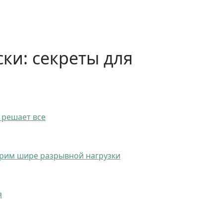
ки: секреты для
 решает все
трим шире разрывной нагрузки
я