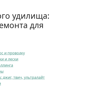
го удилища:
емонта для
ос и проводку
ки и лески
оллинга
ры
джиг, твич, ультралайт
и