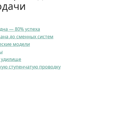
одачи
дна — 80% успеха
пана до сменных систем
еские модели
ы
а удилище
скую ступенчатую проводку