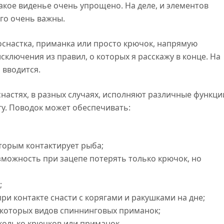
Такое виденье очень упрощено. На деле, и элементов
ого очень важны.
 оснастка, приманка или просто крючок, напрямую
сключения из правил, о которых я расскажу в конце. На
 вводится.
снастях, в разных случаях, исполняют различные функци
у. Поводок может обеспечивать:
оторым контактирует рыба;
зможность при зацепе потерять только крючок, но
;
ри контакте снасти с корягами и ракушками на дне;
екоторых видов спиннинговых приманок;
колько крючков или приманок.