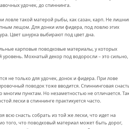
лавочных удочек, до спиннинга.
и ловле такой матерой рыбы, как сазан, карп. Не лишн
упным лещом. Для донки или фидера, под ловлю этих
ура. Цвет шнурка выбирают под цвет дна.
льные карповые поводковые материалы, у которых
 уровень. Мохнатый декор под водоросли – это сильно,
ся не только для удочек, донок и фидера. При лове
ировочный поводок тоже вводится. Спиннинговая снаст
о многим пунктам. Но незаметностью не отличается. Та
стой лески в спиннинге практикуется часто.
я всю снасть собрать из той же лески, что идет на
мо того, что поводковый материал может быть дорог,