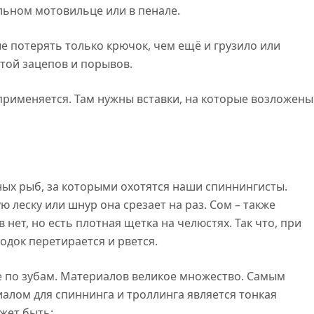
альном мотовильце или в пенале.
е потерять только крючок, чем ещё и грузило или
отой зацепов и порывов.
рименяется. Там нужны вставки, на которые возложены
ных рыб, за которыми охотятся наши спиннингисты.
ю леску или шнур она срезает на раз. Сом – также
нет, но есть плотная щетка на челюстях. Так что, при
одок перетирается и рвется.
не по зубам. Материалов великое множество. Самым
лом для спиннинга и троллинга является тонкая
жет быть: