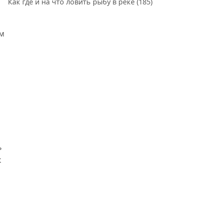
Как где и на что ловить рыбу в реке
(185)
им
ь
к