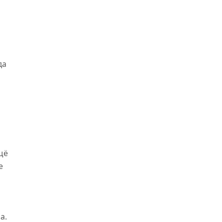
да
щё
е
а.