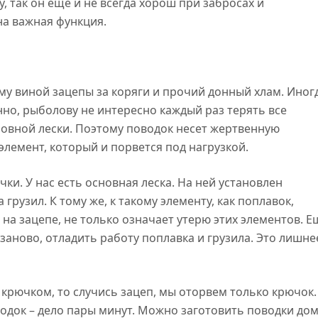
, так он ещё и не всегда хорош при забросах и
на важная функция.
ому виной зацепы за коряги и прочий донный хлам. Иног
нно, рыболову не интересно каждый раз терять все
новной лески. Поэтому поводок несет жертвенную
лемент, который и порвется под нагрузкой.
и. У нас есть основная леска. На ней установлен
 грузил. К тому же, к такому элементу, как поплавок,
на зацепе, не только означает утерю этих элементов. Е
 заново, отладить работу поплавка и грузила. Это лишне
с крючком, то случись зацеп, мы оторвем только крючок.
одок – дело пары минут. Можно заготовить поводки дом