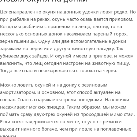
Целенаправленно окуня на донные удочки ловят редко. Но
при рыбалке на реках, окунь часто оказывается приловом.
Когда мы рыбачим с прицелом на леща, плотву, то на
несколько основных донок насаживаем пареный горох,
зерна пшеницы. Одну или две вспомогательные донки
заряжаем на червя или другую животную насадку. Так
убиваем двух зайцев. И окуней имеем в прилове, и можем
выяснить, что лещ сегодня настроен на животную пищу.
Тогда все снасти перезаряжаются с гороха на червя.
Можно ловить окуней и на донку с резиновым
амортизатором. В основном, этот способ актуален на
озерах. Снасть снаряжается тремя поводками. На крючки
насаживают мелких живцов. Таким образом, мы можем
поймать сразу двух-трех окуней из проходящей мимо стаи.
Если косяк задерживается на месте, то улов с резинки
выходит намного богаче, чем при ловле на поплавочные
удочки.