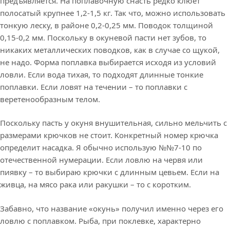
предъявляется. На поплавочную снасть редко клюет
полосатый крупнее 1,2-1,5 кг. Так что, можно использовать
тонкую леску, в районе 0,2-0,25 мм. Поводок толщиной
0,15-0,2 мм. Поскольку в окуневой пасти нет зубов, то
никаких металлических поводков, как в случае со щукой,
не надо. Форма поплавка выбирается исходя из условий
ловли. Если вода тихая, то подходят длинные тонкие
поплавки. Если ловят на течении – то поплавки с
веретенообразным телом.
Поскольку пасть у окуня внушительная, сильно мельчить с
размерами крючков не стоит. Конкретный номер крючка
определит насадка. Я обычно использую №№7-10 по
отечественной нумерации. Если ловлю на червя или
пиявку – то выбираю крючки с длинным цевьем. Если на
живца, на мясо рака или ракушки – то с коротким.
Забавно, что название «окунь» получил именно через его
ловлю с поплавком. Рыба, при поклевке, характерно