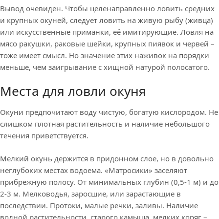
Вывод очевиден. Чтобы целенаправленно ловить средних
и крупных окуней, следует ловить на живую рыбу (живца)
или искусственные приманки, её имитирующие. Ловля на
мясо ракушки, раковые шейки, крупных пиявок и червей –
тоже имеет смысл. Но значение этих наживок на порядки
меньше, чем заигрывание с хищной натурой полосатого.
Места для ловли окуня
Окуни предпочитают воду чистую, богатую кислородом. Не
слишком плотная растительность и наличие небольшого
течения приветствуется.
Мелкий окунь держится в придонном слое, но в довольно
неглубоких местах водоема. «Матросики» заселяют
прибрежную полосу. От минимальных глубин (0,5-1 м) и до
2-3 м. Мелководья, заросшие, или зарастающие в
последствии. Протоки, малые речки, заливы. Наличие
водной растительности, старого камыша, мелких коряг –