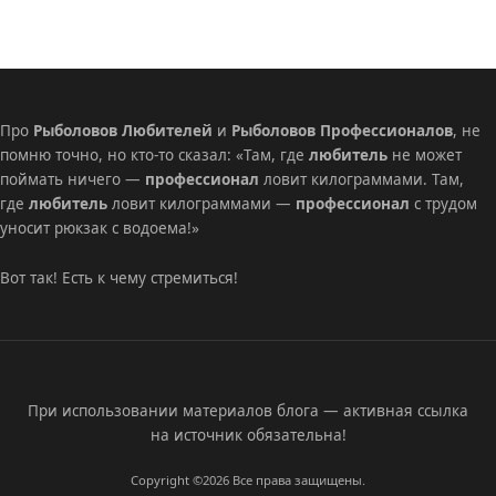
Про
Рыболовов Любителей
и
Рыболовов Профессионалов
, не
помню точно, но кто-то сказал: «Там, где
любитель
не может
поймать ничего —
профессионал
ловит килограммами. Там,
где
любитель
ловит килограммами —
профессионал
с трудом
уносит рюкзак с водоема!»
Вот так! Есть к чему стремиться!
При использовании материалов блога — активная ссылка
на источник обязательна!
Copyright ©2026
Все права защищены.