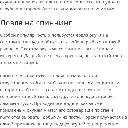
окунает поплавок, и только потом топит его, или уводит
вглубь и в сторону. За это окунание он и получил имя.
Ловля на спиннинг
Особой популярностью пользуется ловля окуня на
спиннинг. Нетрудно объяснить любовь рыбаков к такой
рыбалке. Охота за окунями со спиннингом активна и
интересна. Да, рыба не всегда крупная, но азартный клёв
это компенсирует.
Сами полосатые тоже не прочь позариться на
искусственную обманку. Окуни не слишком капризны и
осторожны. Охотясь в стае, их подгоняет инстинкт и
соперничество. Зазевался, и другие опередят, отберут
лакомый кусок. Приходилось видеть, как за уже
пойманным окунем мчатся его сотоварищи по стае и
пытаются вырвать «добычу» из пасти. Порой получается на
одной приманке вытащить двух окуней одновременно.