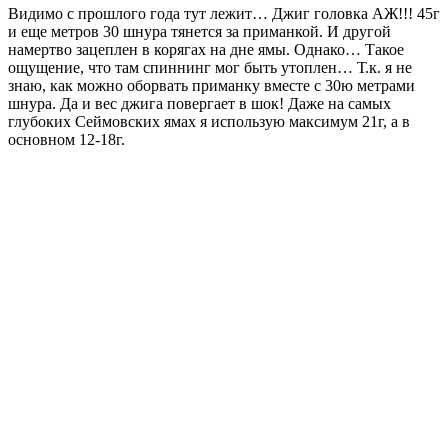
Видимо с прошлого года тут лежит… Джиг головка АЖ!!! 45г
и еще метров 30 шнура тянется за приманкой. И другой
намертво зацеплен в корягах на дне ямы. Однако… Такое
ощущение, что там спиннинг мог быть утоплен… Т.к. я не
знаю, как можно оборвать приманку вместе с 30ю метрами
шнура. Да и вес джига повергает в шок! Даже на самых
глубоких Сеймовских ямах я использую максимум 21г, а в
основном 12-18г.