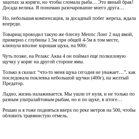
зацепах за коряги, но чтобы сломала рыба… Это явный брак!
Досада велика. Я понимаю разочарование моего друга…
Но, небольшая компенсация, за досадный побег жереха, ждала
впереди.
Товарищ проводил такую же блесну Меппс Лонг 2 над ямой,
примерно с глубины 1.5м при общей 4-5м в том месте,
клюнула вполне хорошая щука, на 900г.
Чуть позже, на Релакс Аква 4 он поймал еще полкиловую
щучку у коряг на другой стороне ямы.
Только я сказал: “что-то меня щука сегодня не уважает…”, как
последовала поклевка небольшой щучки (400г), на желтый
Предатор.
Ладно, жизнь налаживается. Мы ушли от нуля, и не только по
разным ультралайтовым рыбам, но и по щуке, в итоге…
Решаю и я тоже подняться вверх по реке метров на 500, чтобы
обловить травянистую отмель.