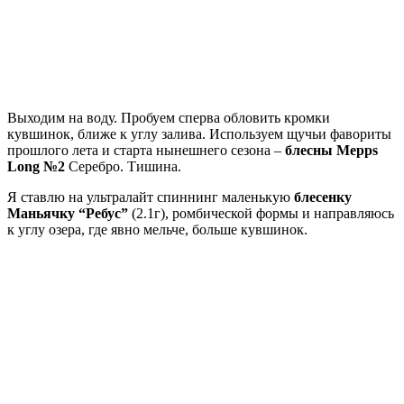
Выходим на воду. Пробуем сперва обловить кромки
кувшинок, ближе к углу залива. Используем щучьи фавориты
прошлого лета и старта нынешнего сезона –
блесны Mepps
Long №2
Серебро. Тишина.
Я ставлю на ультралайт спиннинг маленькую
блесенку
Маньячку “Ребус”
(2.1г), ромбической формы и направляюсь
к углу озера, где явно мельче, больше кувшинок.