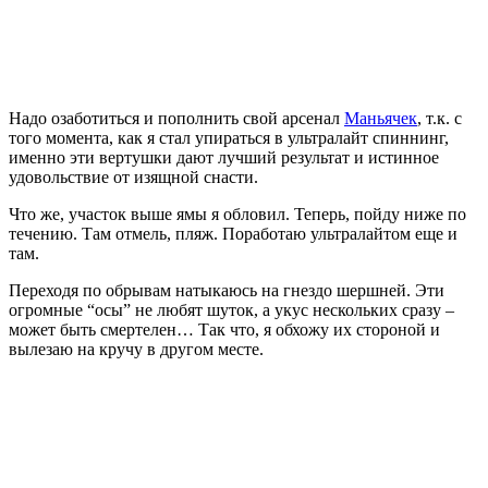
Надо озаботиться и пополнить свой арсенал
Маньячек
, т.к. с
того момента, как я стал упираться в ультралайт спиннинг,
именно эти вертушки дают лучший результат и истинное
удовольствие от изящной снасти.
Что же, участок выше ямы я обловил. Теперь, пойду ниже по
течению. Там отмель, пляж. Поработаю ультралайтом еще и
там.
Переходя по обрывам натыкаюсь на гнездо шершней. Эти
огромные “осы” не любят шуток, а укус нескольких сразу –
может быть смертелен… Так что, я обхожу их стороной и
вылезаю на кручу в другом месте.