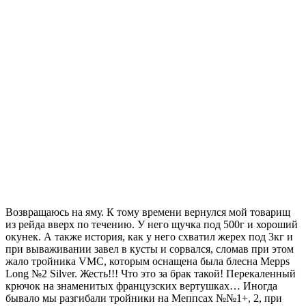
Возвращаюсь на яму. К тому времени вернулся мой товарищ
из рейда вверх по течению. У него щучка под 500г и хороший
окунек. А также история, как у него схватил жерех под 3кг и
при вываживании завел в кусты и сорвался, сломав при этом
жало тройника VMC, которым оснащена была блесна Mepps
Long №2 Silver. Жесть!!! Что это за брак такой! Перекаленный
крючок на знаменитых французских вертушках… Иногда
бывало мы разгибали тройники на Меппсах №№1+, 2, при