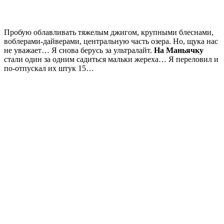
Пробую облавливать тяжелым джигом, крупными блеснами,
воблерами-дайверами, центральную часть озера. Но, щука нас
не уважает… Я снова берусь за ультралайт.
На Маньячку
стали один за одним садиться мальки жереха… Я переловил и
по-отпускал их штук 15…