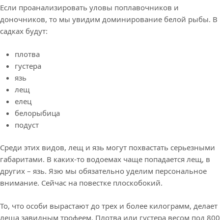
Если проанализировать уловы поплавочников и
доночников, то мы увидим доминирование белой рыбы. В
садках будут:
плотва
густера
язь
лещ
елец
белорыбица
подуст
Среди этих видов, лещ и язь могут похвастать серьезными
габаритами. В каких-то водоемах чаще попадается лещ, в
других – язь. Язю мы обязательно уделим персональное
внимание. Сейчас на повестке плоскобокий.
То, что особи вырастают до трех и более килограмм, делает
леща завидным трофеем. Плотва или густера весом под 800