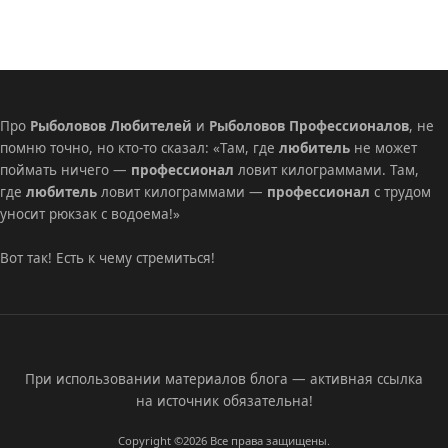
Про
Рыболовов Любителей
и
Рыболовов Профессионалов
, не
помню точно, но кто-то сказал: «Там, где
любитель
не может
поймать ничего —
профессионал
ловит килограммами. Там,
где
любитель
ловит килограммами —
профессионал
с трудом
уносит рюкзак с водоема!»
Вот так! Есть к чему стремиться!
При использовании материалов блога — активная ссылка
на источник обязательна!
Copyright ©2026
Все права защищены.