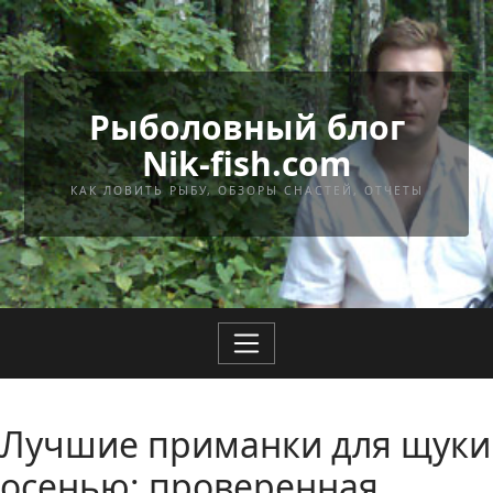
Перейти к содержимому
Рыболовный блог
Nik-fish.com
КАК ЛОВИТЬ РЫБУ, ОБЗОРЫ СНАСТЕЙ, ОТЧЕТЫ
Лучшие приманки для щуки
осенью: проверенная