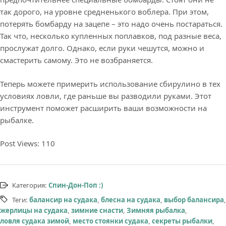
так дорого, на уровне средненького воблера. При этом,
потерять бомбарду на зацепе – это надо очень постараться.
Так что, несколько купленных поплавков, под разные веса,
прослужат долго. Однако, если руки чешутся, можно и
смастерить самому. Это не возбраняется.
Теперь можете примерить использование сбирулино в тех
условиях ловли, где раньше вы разводили руками. Этот
инструмент поможет расширить ваши возможности на
рыбалке.
Post Views:
110
Категория:
Спин-Дон-Поп :)
Теги:
балансир на судака
,
блесна на судака
,
выбор балансира
,
жерлицы на судака
,
зимние снасти
,
Зимняя рыбалка
,
ловля судака зимой
,
место стоянки судака
,
секреты рыбалки
,