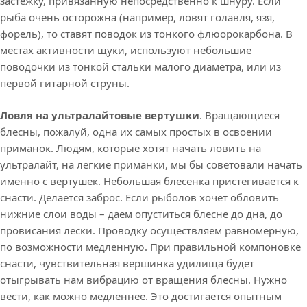
застежку, привязанную непосредственно к шнуру. Если
рыба очень осторожна (например, ловят голавля, язя,
форель), то ставят поводок из тонкого флюорокарбона. В
местах активности щуки, используют небольшие
поводочки из тонкой стальки малого диаметра, или из
первой гитарной струны.
Ловля на ультралайтовые вертушки
. Вращающиеся
блесны, пожалуй, одна их самых простых в освоении
приманок. Людям, которые хотят начать ловить на
ультралайт, на легкие приманки, мы бы советовали начать
именно с вертушек. Небольшая блесенка пристегивается к
снасти. Делается заброс. Если рыболов хочет обловить
нижние слои воды – даем опуститься блесне до дна, до
провисания лески. Проводку осуществляем равномерную,
по возможности медленную. При правильной компоновке
снасти, чувствительная вершинка удилища будет
отыгрывать нам вибрацию от вращения блесны. Нужно
вести, как можно медленнее. Это достигается опытным