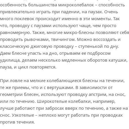
особенность большинства микроколебалок – способность
привлекательно играть при падении, на паузах. Очень
много поклевок происходит именно в эти моменты. Так
что, проводку с паузами используют чаще, чем просто
равномерную. Также, многие микро-блесны позволяют себя
проводить рывочками, твичингом. Можно воссоздать и
классическую джиговую проводку – ступенькой по дну.
Даем блесне упасть на дно, отрываем ее подбросом
удилища, делаем несколько медленных оборотов катушки,
пауза, и цикл повторяется.
При ловле на мелкие колебалющиеся блесны на течении,
те же приемы, что и с вертушками. В зависимости от
геометрии блесен, используют проводку апстрим, на снос,
или по течению. Широкотелые колебалки, например,
лучше работают при забросах вверх по течению, а также на
снос. Узкотелые – неплохо могут работать при проводках
против течения.