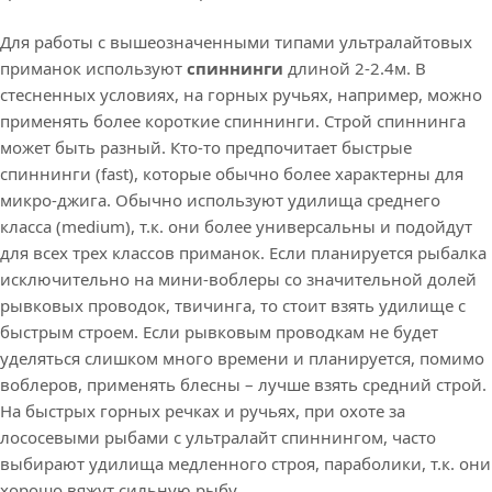
Для работы с вышеозначенными типами ультралайтовых
приманок используют
спиннинги
длиной 2-2.4м. В
стесненных условиях, на горных ручьях, например, можно
применять более короткие спиннинги. Строй спиннинга
может быть разный. Кто-то предпочитает быстрые
спиннинги (fast), которые обычно более характерны для
микро-джига. Обычно используют удилища среднего
класса (medium), т.к. они более универсальны и подойдут
для всех трех классов приманок. Если планируется рыбалка
исключительно на мини-воблеры со значительной долей
рывковых проводок, твичинга, то стоит взять удилище с
быстрым строем. Если рывковым проводкам не будет
уделяться слишком много времени и планируется, помимо
воблеров, применять блесны – лучше взять средний строй.
На быстрых горных речках и ручьях, при охоте за
лососевыми рыбами с ультралайт спиннингом, часто
выбирают удилища медленного строя, параболики, т.к. они
хорошо вяжут сильную рыбу.