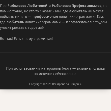
Про
Рыболовов Любителей
и
Рыболовов Профессионалов
, не
помню точно, но кто-то сказал: «Там, где
любитель
не может
поймать ничего —
профессионал
ловит килограммами. Там,
где
любитель
ловит килограммами —
профессионал
с трудом
уносит рюкзак с водоема!»
Вот так! Есть к чему стремиться!
При использовании материалов блога — активная ссылка
на источник обязательна!
Copyright ©2026
Все права защищены.