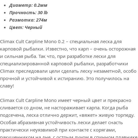
Диаметр: 0.2мм
Прочность: 30 lb
Размотка: 274м
Цвет: Черный
Climax Cult Carpline Mono 0.2 – специальная леска для
карповой рыбалки. Известно, что карп – очень осторожная
и сильная рыба. Так что, при разработке лески для
специализированной карповой рыбалки, разработчики
Climax преследовали цели сделать леску незаметной, особо
прочной и устойчивой к истиранию. Это получилось на
славу!
Climax Cult Carpline Mono имеет черный цвет и прекрасно
сливается со дном, не настораживает карпа. Когда рыба
подсечена, леска отлично держит, «вяжет» живую торпеду.
Особая абразивная устойчивость лески делает снасть
практически неуязвимой при контакте с корягами,
ракушечником на дне, с острым лучом в спинном плавнике