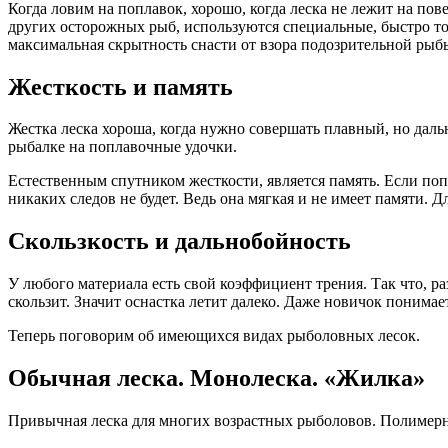
Когда ловим на поплавок, хорошо, когда леска не лежит на пов
других осторожных рыб, используются специальные, быстро тон
максимальная скрытность снасти от взора подозрительной рыб
Жесткость и память
Жестка леска хороша, когда нужно совершать плавный, но даль
рыбалке на поплавочные удочки.
Естественным спутником жесткости, является память. Если попыт
никаких следов не будет. Ведь она мягкая и не имеет памяти. 
Скользкость и дальнобойность
У любого материала есть свой коэффициент трения. Так что, раз
скользит. Значит оснастка летит далеко. Даже новичок понимае
Теперь поговорим об имеющихся видах рыболовных лесок.
Обычная леска. Монолеска. «Жилка»
Привычная леска для многих возрастных рыболовов. Полимерна