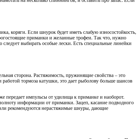
амотать на несколько спиннингов, и оставить про запас. Если
ика, коряги. Если шнурок будет иметь слабую износостойкость,
орогостоящие приманки и желанные трофеи. Так что, нужно
то следует выбирать особые лески. Есть специальные линейки
ельная сторона. Растяжимость, пружинящие свойства – это
и работой тормоза катушки, это дает рыболову больше шансов
уже передает импульсы от удилища к приманке и наоборот.
 полноту информации от приманки. Зацеп, касание подводного
 ловли рекомендуются нерастяжимые шнуры, дающие