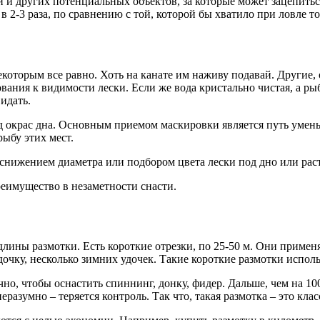
й и других потенциальных объектов, за которые может зацепитьс
в 2-3 раза, по сравнению с той, которой бы хватило при ловле т
которым все равно. Хоть на канате им наживу подавай. Другие, 
ования к видимости лески. Если же вода кристально чистая, а р
идать.
 окрас дна. Основным приемом маскировки является путь умен
ыбу этих мест.
снижением диаметра или подбором цвета лески под дно или рас
еимущество в незаметности снасти.
ины размотки. Есть короткие отрезки, по 25-50 м. Они применя
очку, несколько зимних удочек. Такие короткие размотки исполь
очно, чтобы оснастить спиннинг, донку, фидер. Дальше, чем на 1
еразумно – теряется контроль. Так что, такая размотка – это клас