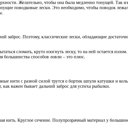
ерхности. Желательно, чтобы она была медленно тонущей. Так из
ущие поводковые лески. Это необходимо, чтобы поводок лежал н
ы.
ний заброс. Поэтому, классические лески, обладающие достаточн
аться сломать, круто изогнуть леску, то на ней остается излом.
Для большинства способов ловли – это плюс.
ные нити с разной силой трутся о бортик шпули катушки и кольца
т, как важен бывает дальний заброс для успеха рыбалки.
я нить. Круглое сечение. Полупрозрачный материал у большинс