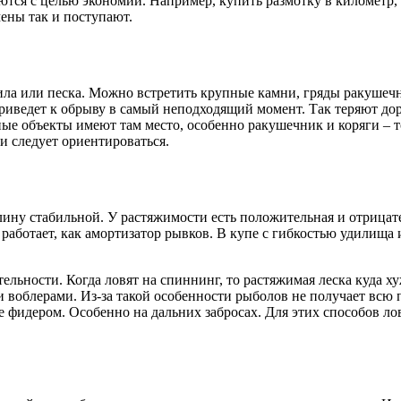
тся с целью экономии. Например, купить размотку в километр, н
ены так и поступают.
 ила или песка. Можно встретить крупные камни, гряды ракушечн
о приведет к обрыву в самый неподходящий момент. Так теряют д
вные объекты имеют там место, особенно ракушечник и коряги – 
 следует ориентироваться.
лину стабильной. У растяжимости есть положительная и отрицат
работает, как амортизатор рывков. В купе с гибкостью удилища 
ельности. Когда ловят на спиннинг, то растяжимая леска куда х
 воблерами. Из-за такой особенности рыболов не получает всю
ле фидером. Особенно на дальних забросах. Для этих способов