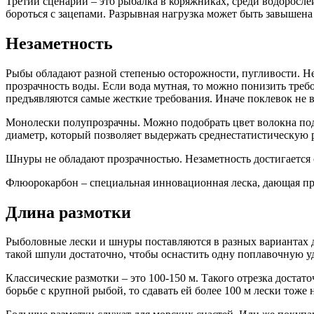
Третий сценарий – это рыбалка в коряжниках, среди водоросле
бороться с зацепами. Разрывная нагрузка может быть завышена 
Незаметность
Рыбы обладают разной степенью осторожности, пугливости. Не
прозрачность воды. Если вода мутная, то можно понизить треб
предъявляются самые жесткие требования. Иначе поклевок не в
Монолески полупрозрачны. Можно подобрать цвет волокна под
диаметр, который позволяет выдержать среднестатистическую р
Шнуры не обладают прозрачностью. Незаметность достигается 
Флюорокарбон – специальная инновационная леска, дающая пр
Длина размотки
Рыболовные лески и шнуры поставляются в разных вариантах дл
такой шпули достаточно, чтобы оснастить одну поплавочную уд
Классические размотки – это 100-150 м. Такого отрезка достат
борьбе с крупной рыбой, то сдавать ей более 100 м лески тоже н