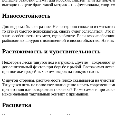
Большие размотки служат для морских снастей. Или же покупаю
выгодно по цене брать такой метраж – профессионалы, спортсм
Износостойкость
Дно водоема бывает разное. Не всегда оно сложено из мягкого
то станет быстро повреждаться, снасть будет ослабляться. Эт
знать особенности тех мест, где рыбачите. Если всякие абрази
рыболовных шнуров с повышенной износостойкостью. На них и
Растяжимость и чувствительность
Некоторые лески тянутся под нагрузкой. Другие – сохраняют д
дополнительный фактор при борьбе с рыбой. Растяжимая леска 
при поимке трофейных экземпляров на тонкую снасть.
С другой стороны, растяжимость плохо сказывается на чувствит
Тянущаяся нить не позволяет полноценно играть современными
препятствия или осторожная поклевка? То же самое и при лов
максимальный тактильный контакт с приманкой.
Расцветка