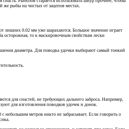
я снасть. Рыболов старается использовать шнур прочнее, чтобы
ой же рыбы на чистых от зацепов местах.
от лишних 0.02 мм уже шарахаются. Большое значение играет
ыба осторожная, то к маскировочным свойствам лески
ьшения диаметра. Для поводка удочки выбирают самый тонкий
тительность.
ются для снастей, не требующих дальнего заброса. Например,
зуют для изготовления поводков удочек и донок.
00 с небольшим метров никто не забрасывает. Если говорить о
сика.