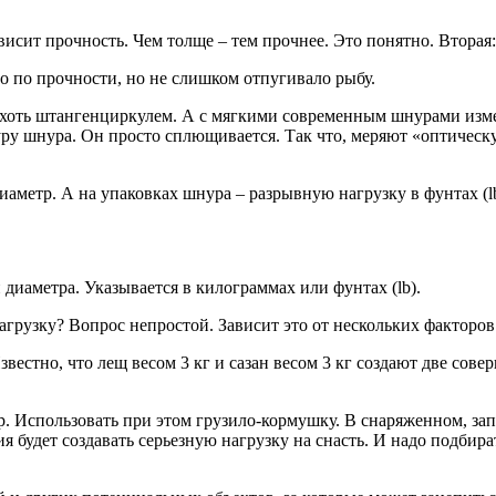
сит прочность. Чем толще – тем прочнее. Это понятно. Вторая: 
о по прочности, но не слишком отпугивало рыбу.
хоть штангенциркулем. А с мягкими современным шнурами изм
уру шнура. Он просто сплющивается. Так что, меряют «оптическ
иаметр. А на упаковках шнура – разрывную нагрузку в фунтах (lb
 диаметра. Указывается в килограммах или фунтах (lb).
агрузку? Вопрос непростой. Зависит это от нескольких факторо
естно, что лещ весом 3 кг и сазан весом 3 кг создают две совер
 Использовать при этом грузило-кормушку. В снаряженном, зап
ия будет создавать серьезную нагрузку на снасть. И надо подбир