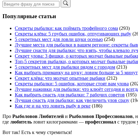
Популярные статьи
Секреты рыбалки: как поймать трофейного сома
(293)
Секреты клёва: 5 грубых ошибок, отпугивающих рыбу
(2
5 секретных мест для ловли щуки осенью
(254)
Лучшие места для рыбалки в вашем регионе: секреты бы
Лучшие снасти для рыбалки: что взять, чтобы клевало лу
Секрет улова: 3 фишки, о которых молчат бывалые рыбак
Топ-5 секретов рыбалки, о которых молчат бывалые рыба
5 секретных мест для рыбалки рядом с городом
(213)
Как выбрать приманку на щуку: ловим больше за 5 минут
Секрет клёва: что молчат опытные рыбаки
(212)
Секреты рыбалки: 5 ошибок, которые стоят вам улова
(20
Лучшие наживки для рыбалки: что клюёт сегодня и всегд
Как выбрать снасть для рыбалки: 7 рабочих советов
(195)
Лучшая снасть для рыбалки: как увеличить улов сразу
(19
Как где и на что ловить рыбу в реке
(186)
Про
Рыболовов Любителей
и
Рыболовов Профессионалов
, 
где
любитель
ловит килограммами —
профессионал
с трудом 
Вот так! Есть к чему стремиться!