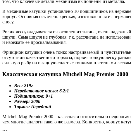
том, что ключевые детали механизма выполнены из металла.
В механизме катушки установлено 10 подшипников из нержавею
корпус. Основная ось очень крепкая, изготовленная из нержав
сносу.
Ролик лесоукладывателя изготовлен из титана, очень надежный
шпули. Сама шпуля не глубокая, т.к. рассчитана на использов
и избежать ее проскальзывания.
Фрикцион катушки очень тонко настраиваемый и чувствительны
отсутствии качественного тормоза, порвет тонкую леску раньше,
сильную рыбу на изящную снасть с тонкими плетеными лескам
Классическая катушка Mitchell Mag Premier 2000
Вес: 219г
Передаточное число: 6.2:1
Подшипников: 9+1
Размер: 2000
Тормоз: Передний
Mitchell Mag Premier 2000 – классная и относительно недорог
чем многие аналоги такого же размера. Конкретно, корпус кат