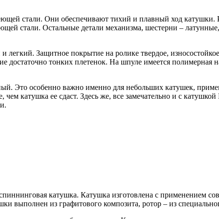
щей стали. Они обеспечивают тихий и плавный ход катушки. Ро
еющей стали. Остальные детали механизма, шестерни – латунные
 и легкий. Защитное покрытие на ролике твердое, износостойко
ание достаточно тонких плетенок. На шпуле имеется полимерная 
й. Это особенно важно именно для небольших катушек, применя
 чем катушка ее сдаст. Здесь же, все замечательно и с катушкой 
и.
ая спиннинговая катушка. Катушка изготовлена с применением со
ушки выполнен из графитового композита, ротор – из специально