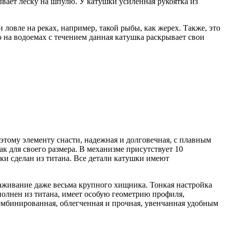
вает леску на шпулю. У катушки усиленная рукоятка из
 ловле на реках, например, такой рыбы, как жерех. Также, это
о на водоемах с течением данная катушка раскрывает свои
этому элементу снасти, надежная и долговечная, с плавным
ак для своего размера. В механизме присутствует 10
и сделан из титана. Все детали катушки имеют
аживание даже весьма крупного хищника. Тонкая настройка
полнен из титана, имеет особую геометрию профиля,
омбинированная, облегченная и прочная, увенчанная удобным