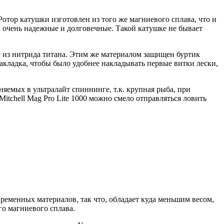
тор катушки изготовлен из того же магниевого сплава, что и
, очень надежные и долговечные. Такой катушке не бывает
е из нитрида титана. Этим же материалом защищен буртик
накладка, чтобы было удобнее накладывать первые витки лески,
емых в ультралайт спиннинге, т.к. крупная рыба, при
Mitchell Mag Pro Lite 1000 можно смело отправляться ловить
временных материалов, так что, обладает куда меньшим весом,
го магниевого сплава.