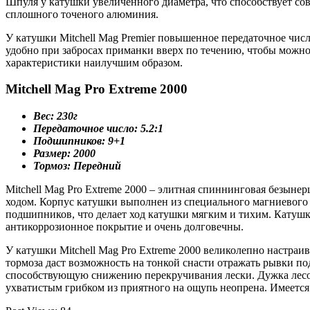
Шпуля у катушки увеличенного диаметра, что способствует со
сплошного точеного алюминия.
У катушки Mitchell Mag Premier повышенное передаточное число,
удобно при забросах приманки вверх по течению, чтобы можно 
характеристики наилучшим образом.
Mitchell Mag Pro Extreme 2000
Вес: 230г
Передаточное число: 5.2:1
Подшипников: 9+1
Размер: 2000
Тормоз: Передний
Mitchell Mag Pro Extreme 2000 – элитная спиннинговая безыне
ходом. Корпус катушки выполнен из специального магниевого сп
подшипников, что делает ход катушки мягким и тихим. Катушк
антикоррозионное покрытие и очень долговечны.
У катушки Mitchell Mag Pro Extreme 2000 великолепно настра
тормоза даст возможность на тонкой снасти отражать рывки п
способствующую снижению перекручивания лески. Дужка лесоук
ухватистым грибком из приятного на ощупь неопрена. Имеется