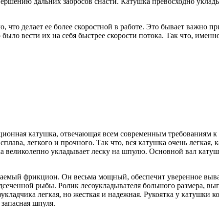
вершению дальних забросов снасти. Катушка превосходно уклады
 что делает ее более скоростной в работе. Это бывает важно при
было вести их на себя быстрее скорости потока. Так что, именн
рционная катушка, отвечающая всем современным требованиям к 
лава, легкого и прочного. Так что, вся катушка очень легкая, к
а великолепно укладывает леску на шпулю. Основной вал катушк
иваемый фрикцион. Он весьма мощный, обеспечит уверенное выв
одсеченной рыбы. Ролик лесоукладывателя большого размера, вы
ладчика легкая, но жесткая и надежная. Рукоятка у катушки к
 запасная шпуля.