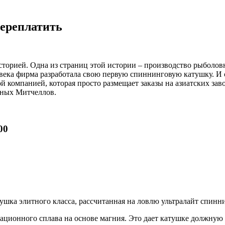
переплатить
сторией. Одна из страниц этой истории – производство рыболовн
века фирма разработала свою первую спиннинговую катушку. И с
 компанией, которая просто размещает заказы на азиатских зав
нных Митчеллов.
00
атушка элитного класса, рассчитанная на ловлю ультралайт спинн
овационного сплава на основе магния. Это дает катушке должную