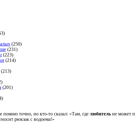
63)
валых
(250)
чше
(231)
и
(223)
ки
(214)
(213)
2)
а
(201)
4)
не помню точно, но кто-то сказал: «Там, где
любитель
не может 
уносит рюкзак с водоема!»