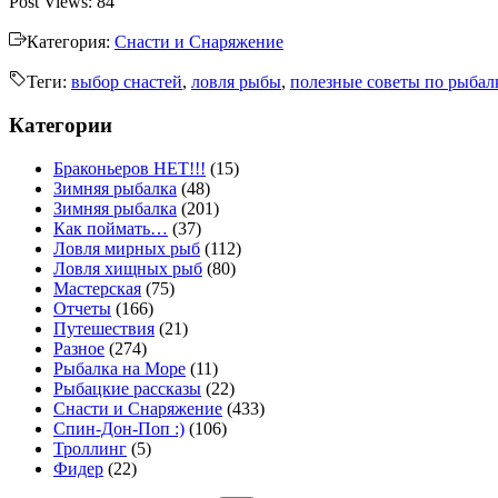
Post Views:
84
Категория:
Снасти и Снаряжение
Теги:
выбор снастей
,
ловля рыбы
,
полезные советы по рыбал
Категории
Браконьеров НЕТ!!!
(15)
Зимняя рыбалка
(48)
Зимняя рыбалка
(201)
Как поймать…
(37)
Ловля мирных рыб
(112)
Ловля хищных рыб
(80)
Мастерская
(75)
Отчеты
(166)
Путешествия
(21)
Разное
(274)
Рыбалка на Море
(11)
Рыбацкие рассказы
(22)
Снасти и Снаряжение
(433)
Спин-Дон-Поп :)
(106)
Троллинг
(5)
Фидер
(22)