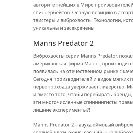
авторитетнейших в Мире производителей
спиннербейтов. Особую позицию в ассор
твистеры и виброхвосты. Технологии, кот
уникальны и засекречены.
Manns Predator 2
Виброхвосты серии Manns Predator, пожал
американская фирма Маннс, производите
появилась на отечественном рынке с ка
Сегодня производителей и видов мягких п
первопроходца удерживает лидерство. М
и вместо того, чтобы перебирать бренды, 
эти многочисленные спиннингисты правы:
лишние эксперименты?!
Manns Predator 2 – двухдюймовый виброх
средней щуки, окуня, язя. Обычно вибро