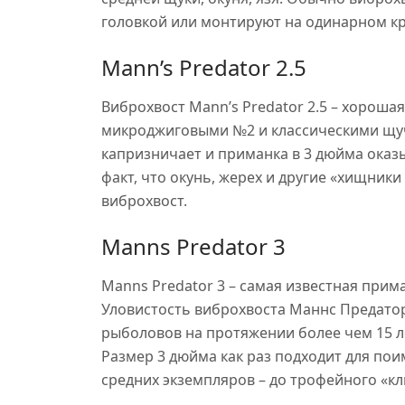
головкой или монтируют на одинарном к
Mann’s Predator 2.5
Виброхвост Mann’s Predator 2.5 – хороша
микроджиговыми №2 и классическими щуч
капризничает и приманка в 3 дюйма оказыв
факт, что окунь, жерех и другие «хищни
виброхвост.
Manns Predator 3
Manns Predator 3 – самая известная при
Уловистость виброхвоста Маннс Предато
рыболовов на протяжении более чем 15 л
Размер 3 дюйма как раз подходит для поим
средних экземпляров – до трофейного «кл