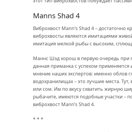
этот тип виброхвостов побуждает пассив
Manns Shad 4
Виброхвост Mann’s Shad 4 – достаточно 
виброхвосты являются имитациями живой 
имитация мелкой рыбы с высоким, сплющен
Маннс Шэд хорош в первую очередь при гл
данная приманка с успехом применяется и
мнение наших экспертов: именно облов глу
водохранилищах – это лучшие места. Тут,
или сом. Им по вкусу схватить жирную шир
рыбачите, имеются подобные участки – 
виброхвост Mann’s Shad 4.
* * *