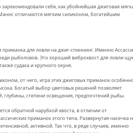
о зарекомендовали себя, как убойнейшая джиговая мягк
 Маннс отличаются мягким силиконом, богатейшим
я приманка для ловли на джиг-спиннинг. Именно Ассасс
реди рыболовов. Это хороший виброхвост для ловли щу
 также судака и крупного окуня.
иконом, от чего, игра этих джиговых приманок особенн
высока. Богатый выбор цветовых решений позволяет
й, глубины, степени освещения, предпочтений рыбы.
ется обратной нарубкой хвоста, в отличии от
лассических приманок этого типа. Развернутая насечка 
етенсивной, активной. Так что, в ряде случаев, именно