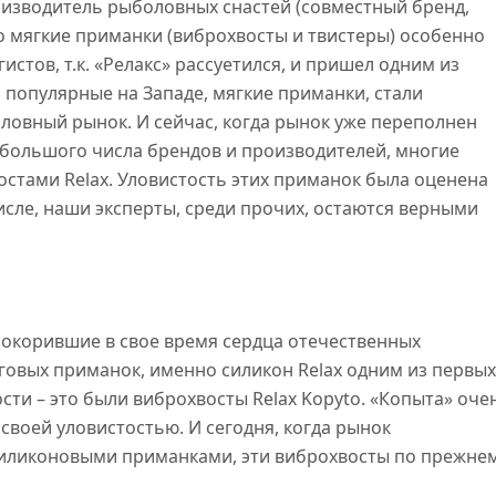
оизводитель рыболовных снастей (совместный бренд,
о мягкие приманки (виброхвосты и твистеры) особенно
стов, т.к. «Релакс» рассуетился, и пришел одним из
 популярные на Западе, мягкие приманки, стали
овный рынок. И сейчас, когда рынок уже переполнен
ольшого числа брендов и производителей, многие
остами Relax. Уловистость этих приманок была оценена
числе, наши эксперты, среди прочих, остаются верными
 покорившие в свое время сердца отечественных
говых приманок, именно силикон Relax одним из первых
сти – это были виброхвосты Relax Kopyto. «Копыта» оче
воей уловистостью. И сегодня, когда рынок
ликоновыми приманками, эти виброхвосты по прежне