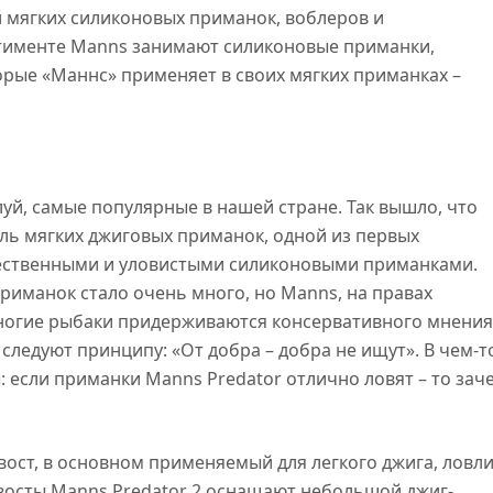
 мягких силиконовых приманок, воблеров и
тименте Manns занимают силиконовые приманки,
орые «Маннс» применяет в своих мягких приманках –
уй, самые популярные в нашей стране. Так вышло, что
ль мягких джиговых приманок, одной из первых
чественными и уловистыми силиконовыми приманками.
риманок стало очень много, но Manns, на правах
ногие рыбаки придерживаются консервативного мнения
следуют принципу: «От добра – добра не ищут». В чем-т
 если приманки Manns Predator отлично ловят – то зач
вост, в основном применяемый для легкого джига, ловл
хвосты Manns Predator 2 оснащают небольшой джиг-