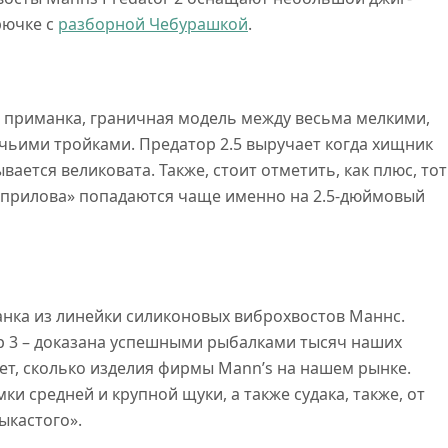
рючке с
разборной Чебурашкой
.
я приманка, граничная модель между весьма мелкими,
ьими тройками. Предатор 2.5 выручает когда хищник
ается великовата. Также, стоит отметить, как плюс, тот
ки прилова» попадаются чаще именно на 2.5-дюймовый
манка из линейки силиконовых виброхвостов Маннс.
р 3 – доказана успешными рыбалками тысяч наших
ет, сколько изделия фирмы Mann’s на нашем рынке.
ки средней и крупной щуки, а также судака, также, от
ыкастого».