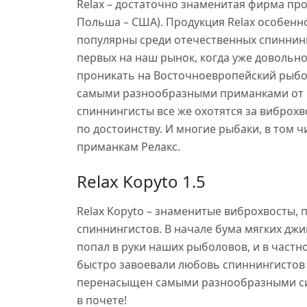
Relax – достаточно знаменитая фирма пр
Польша – США). Продукция Relax особенн
популярны среди отечественных спиннинги
первых на наш рынок, когда уже довольно
проникать на Восточноевропейский рыбол
самыми разнообразными приманками от б
спиннингисты все же охотятся за виброхв
по достоинству. И многие рыбаки, в том 
приманкам Релакс.
Relax Kopyto 1.5
Relax Kopyto – знаменитые виброхвосты,
спиннингистов. В начале бума мягких джи
попал в руки наших рыболовов, и в частно
быстро завоевали любовь спиннингистов с
перенасыщен самыми разнообразными си
в почете!