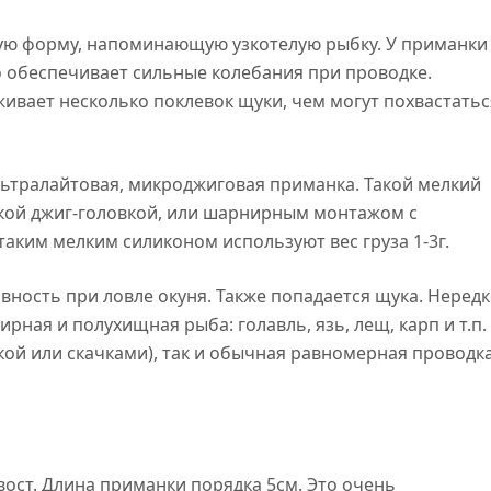
тую форму, напоминающую узкотелую рыбку. У приманки
о обеспечивает сильные колебания при проводке.
ивает несколько поклевок щуки, чем могут похвастатьс
 ультралайтовая, микроджиговая приманка. Такой мелкий
кой джиг-головкой, или шарнирным монтажом с
аким мелким силиконом используют вес груза 1-3г.
ивность при ловле окуня. Также попадается щука. Неред
рная и полухищная рыба: голавль, язь, лещ, карп и т.п.
кой или скачками), так и обычная равномерная проводка
вост. Длина приманки порядка 5см. Это очень