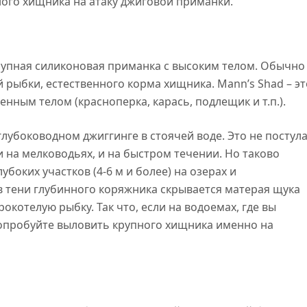
ного хищника на атаку джиговой приманки.
крупная силиконовая приманка с высоким телом. Обычно
рыбки, естественного корма хищника. Mann’s Shad – эт
ным телом (красноперка, карась, подлещик и т.п.).
убоководном джиггинге в стоячей воде. Это не постула
 на мелководьях, и на быстром течении. Но таково
боких участков (4-6 м и более) на озерах и
 в тени глубинного коряжника скрывается матерая щука
окотелую рыбку. Так что, если на водоемах, где вы
попробуйте выловить крупного хищника именно на