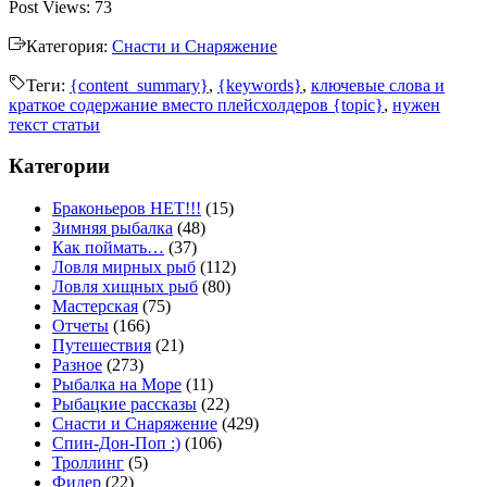
Post Views:
73
Категория:
Снасти и Снаряжение
Теги:
{content_summary}
,
{keywords}
,
ключевые слова и
краткое содержание вместо плейсхолдеров {topic}
,
нужен
текст статьи
Категории
Браконьеров НЕТ!!!
(15)
Зимняя рыбалка
(48)
Как поймать…
(37)
Ловля мирных рыб
(112)
Ловля хищных рыб
(80)
Мастерская
(75)
Отчеты
(166)
Путешествия
(21)
Разное
(273)
Рыбалка на Море
(11)
Рыбацкие рассказы
(22)
Снасти и Снаряжение
(429)
Спин-Дон-Поп :)
(106)
Троллинг
(5)
Фидер
(22)