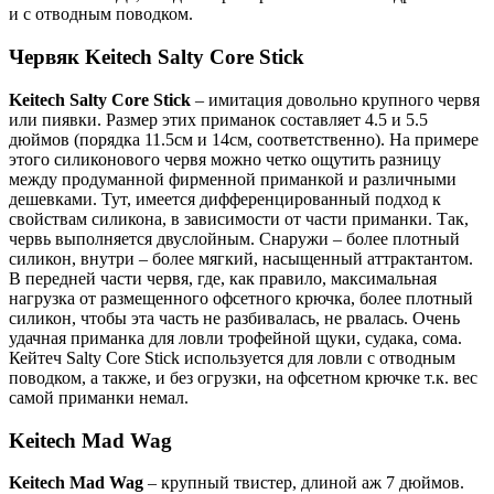
и с отводным поводком.
Червяк Keitech Salty Core Stick
Keitech Salty Core Stick
– имитация довольно крупного червя
или пиявки. Размер этих приманок составляет 4.5 и 5.5
дюймов (порядка 11.5см и 14см, соответственно). На примере
этого силиконового червя можно четко ощутить разницу
между продуманной фирменной приманкой и различными
дешевками. Тут, имеется дифференцированный подход к
свойствам силикона, в зависимости от части приманки. Так,
червь выполняется двуслойным. Снаружи – более плотный
силикон, внутри – более мягкий, насыщенный аттрактантом.
В передней части червя, где, как правило, максимальная
нагрузка от размещенного офсетного крючка, более плотный
силикон, чтобы эта часть не разбивалась, не рвалась. Очень
удачная приманка для ловли трофейной щуки, судака, сома.
Кейтеч Salty Core Stick используется для ловли с отводным
поводком, а также, и без огрузки, на офсетном крючке т.к. вес
самой приманки немал.
Keitech Mad Wag
Keitech Mad Wag
– крупный твистер, длиной аж 7 дюймов.