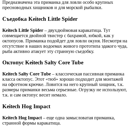
Предназначена эта приманка для ловли особо крупных
пресноводных хищников и для морской рыбалки.
Съедобка Keitech Little Spider
Keitech Little Spider
– двухдюймовая каракатица. Тут
совмещается двойной твистер с бахрамой, юбкой, как у
октопусов. Приманка подойдет для ловли окуня. Несмотря на
отсутствие в наших водоемах живого прототипа эдакого чуда,
рыба активно атакует эту странную съедобку.
Октопус Keitech Salty Core Tube
Keitech Salty Core Tube
– классическая пассивная приманка
класса октопус. Этот «тюб» хорошо подходит для монтажей
на офсетном крючке. Ловится на него крупный хищник, т.к.
размеры приманки весьма серьезные. Огрузку не используют,
т.к. и сам октопус весит немало.
Keitech Hog Impact
Keitech Hog Impact
– еще одна замысловатая приманка,
странной формы каракатица.