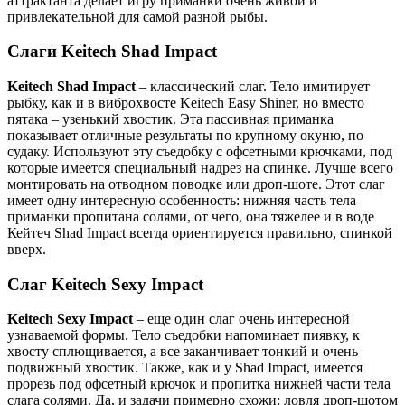
аттрактанта делает игру приманки очень живой и
привлекательной для самой разной рыбы.
Слаги Keitech Shad Impact
Keitech Shad Impact
– классический слаг. Тело имитирует
рыбку, как и в виброхвосте Keitech Easy Shiner, но вместо
пятака – узенький хвостик. Эта пассивная приманка
показывает отличные результаты по крупному окуню, по
судаку. Используют эту съедобку с офсетными крючками, под
которые имеется специальный надрез на спинке. Лучше всего
монтировать на отводном поводке или дроп-шоте. Этот слаг
имеет одну интересную особенность: нижняя часть тела
приманки пропитана солями, от чего, она тяжелее и в воде
Кейтеч Shad Impact всегда ориентируется правильно, спинкой
вверх.
Слаг Keitech Sexy Impact
Keitech Sexy Impact
– еще один слаг очень интересной
узнаваемой формы. Тело съедобки напоминает пиявку, к
хвосту сплющивается, а все заканчивает тонкий и очень
подвижный хвостик. Также, как и у Shad Impact, имеется
прорезь под офсетный крючок и пропитка нижней части тела
слага солями. Да, и задачи примерно схожи: ловля дроп-шотом