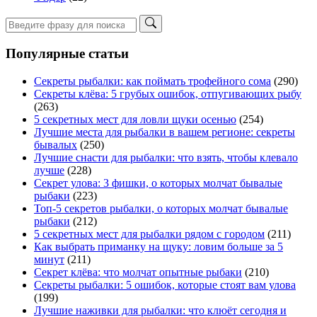
Популярные статьи
Секреты рыбалки: как поймать трофейного сома
(290)
Секреты клёва: 5 грубых ошибок, отпугивающих рыбу
(263)
5 секретных мест для ловли щуки осенью
(254)
Лучшие места для рыбалки в вашем регионе: секреты
бывалых
(250)
Лучшие снасти для рыбалки: что взять, чтобы клевало
лучше
(228)
Секрет улова: 3 фишки, о которых молчат бывалые
рыбаки
(223)
Топ-5 секретов рыбалки, о которых молчат бывалые
рыбаки
(212)
5 секретных мест для рыбалки рядом с городом
(211)
Как выбрать приманку на щуку: ловим больше за 5
минут
(211)
Секрет клёва: что молчат опытные рыбаки
(210)
Секреты рыбалки: 5 ошибок, которые стоят вам улова
(199)
Лучшие наживки для рыбалки: что клюёт сегодня и