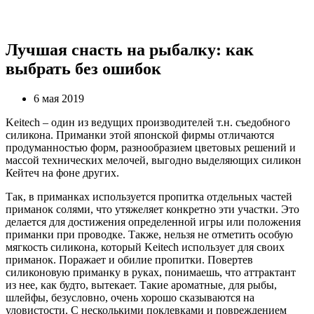
Лучшая снасть на рыбалку: как
выбрать без ошибок
6 мая 2019
Keitech – один из ведущих производителей т.н. съедобного
силикона. Приманки этой японской фирмы отличаются
продуманностью форм, разнообразием цветовых решений и
массой технических мелочей, выгодно выделяющих силикон
Кейтеч на фоне других.
Так, в приманках используется пропитка отдельных частей
приманок солями, что утяжеляет конкретно эти участки. Это
делается для достижения определенной игры или положения
приманки при проводке. Также, нельзя не отметить особую
мягкость силикона, который Keitech использует для своих
приманок. Поражает и обилие пропитки. Повертев
силиконовую приманку в руках, понимаешь, что аттрактант
из нее, как будто, вытекает. Такие ароматные, для рыбы,
шлейфы, безусловно, очень хорошо сказываются на
уловистости. С несколькими поклевками и повреждением