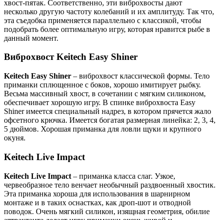
хвост-пятак. Соответственно, эти виброхвосты дают
несколько другую частоту колебаний и их амплитуду. Так что,
эта съедобка применяется параллельно с классикой, чтобы
подобрать более оптимальную игру, которая нравится рыбе в
данный момент.
Виброхвост Keitech Easy Shiner
Keitech Easy Shiner
– виброхвост классической формы. Тело
приманки сплющенное с боков, хорошо имитирует рыбку.
Весьма массивный хвост, в сочетании с мягким силиконом,
обеспечивает хорошую игру. В спинке виброхвоста Easy
Shiner имеется специальный надрез, в котором прячется жало
офсетного крючка. Имеется богатая размерная линейка: 2, 3, 4,
5 дюймов. Хорошая приманка для ловли щуки и крупного
окуня.
Keitech Live Impact
Keitech Live Impact
– приманка класса слаг. Узкое,
червеобразное тело венчает необычный раздвоенный хвостик.
Эта приманка хороша для использования в шарнирном
монтаже и в таких оснастках, как дроп-шот и отводной
поводок. Очень мягкий силикон, изящная геометрия, обилие