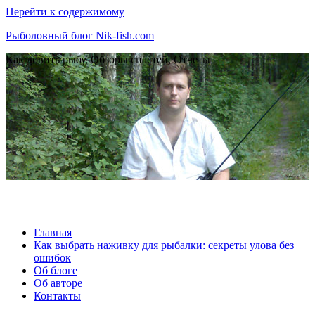
Перейти к содержимому
Рыболовный блог Nik-fish.com
Как ловить рыбу, Обзоры снастей, Отчеты
Главная
Как выбрать наживку для рыбалки: секреты улова без
ошибок
Об блоге
Об авторе
Контакты