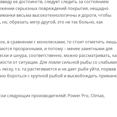
ввиду ее достоинств, следует следить за состоянием
аружении серьезных повреждений покрытия, нещадно
приманки весьма высокотехнологичны и дороги, чтобы
 но, обрезать метр-другой, это не так больно, как
сок, в сравнении с монолесками, то стоит отметить лишь
елаются прозрачными, и потому – менее заметными для
ски и шнура, соответственно, можно рассматривать, ка
имости от ситуации. Для ловли сильной рыбы со слабыми
еску, т.к. та растягивается и не дает рыбе уйти, порвав
пешно бороться с крупной рыбой и высвобождать приман
ки следующих производителей: Power Pro, Climax,