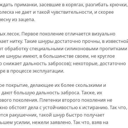
дать приманки, засевшие в корягах, разгибать крючки,
леска не дает и такой чувствительности, и скорее
есну из зацепа.
ых лесок. Первое поколение отличается визуально
ает нитку. Такие шнуры достаточно прочны, в известно
ают обработку специальными силиконовыми пропитками
кие шнуры имеют, в большинстве своем, не круглое
то снижает дальность забросов); некоторые, достаточно
ре в процессе эксплуатации.
е покрытие, делающее их более скользкими и
дают большую дальность заброса. Также, их
рвого поколения. Плетенки второго поколения не
но обстоят дела с устойчивостью к истиранию. Так что,
еется ракушечник, такой шнур быстро получает
шем усилии, нежели заявлено. Так что, взяв на