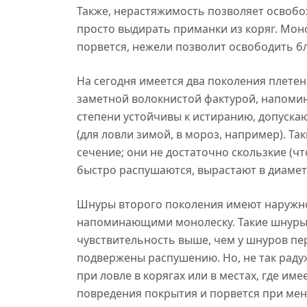
Также, нерастяжимость позволяет освобож
просто выдирать приманки из коряг. Моно
порвется, нежели позволит освободить бл
На сегодня имеется два поколения плетен
заметной волокнистой фактурой, напомин
степени устойчивы к истиранию, допуск
(для ловли зимой, в мороз, например). Та
сечение; они не достаточно скользкие (ч
быстро распушаются, вырастают в диамет
Шнуры второго поколения имеют наружно
напоминающими монолеску. Такие шнуры 
чувствительность выше, чем у шнуров пе
подвержены распушению. Но, не так радуж
при ловле в корягах или в местах, где им
повредения покрытия и порвется при мень