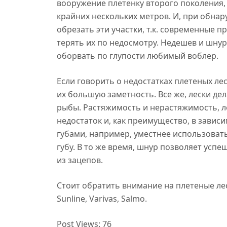
вооружение плетенку второго поколения, 
крайних нескольких метров. И, при обн
обрезать эти участки, т.к. современные 
терять их по недосмотру. Недешев и шнур,
оборвать по глупости любимый воблер.
Если говорить о недостатках плетеных ле
их большую заметность. Все же, лески д
рыбы. Растяжимость и нерастяжимость, ле
недостаток и, как преимущество, в завис
губами, например, уместнее использовать л
губу. В то же время, шнур позволяет ус
из зацепов.
Стоит обратить внимание на плетеные лес
Sunline, Varivas, Salmo.
Post Views:
76