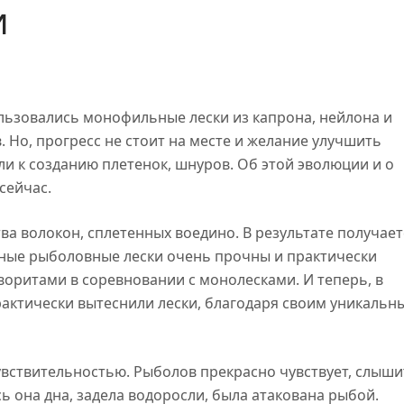
и
льзовались монофильные лески из капрона, нейлона и
 Но, прогресс не стоит на месте и желание улучшить
и к созданию плетенок, шнуров. Об этой эволюции и о
сейчас.
тва волокон, сплетенных воедино. В результате получает
еные рыболовные лески очень прочны и практически
воритами в соревновании с монолесками. И теперь, в
актически вытеснили лески, благодаря своим уникальн
ствительностью. Рыболов прекрасно чувствует, слыши
ь она дна, задела водоросли, была атакована рыбой.