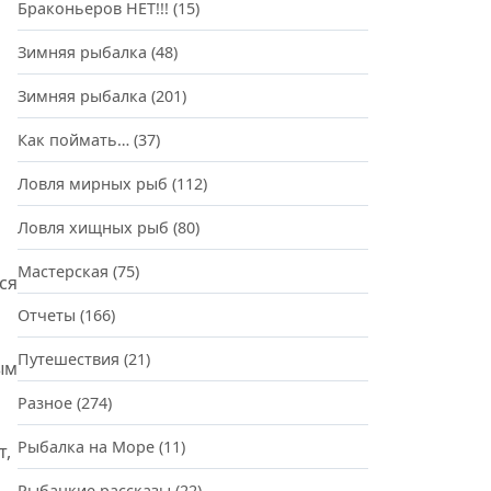
Браконьеров НЕТ!!!
(15)
Зимняя рыбалка
(48)
Зимняя рыбалка
(201)
Как поймать…
(37)
Ловля мирных рыб
(112)
Ловля хищных рыб
(80)
Мастерская
(75)
ся
Отчеты
(166)
Путешествия
(21)
ым
Разное
(274)
Рыбалка на Море
(11)
т,
Рыбацкие рассказы
(22)