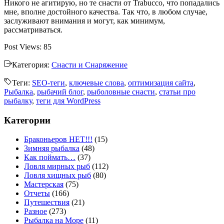
Никого не агитирую, но те снасти от Trabucco, что попадались
мне, вполне достойного качества. Так что, в любом случае,
заслуживают внимания и могут, как минимум,
рассматриваться.
Post Views:
85
Категория:
Снасти и Снаряжение
Теги:
SEO-теги
,
ключевые слова
,
оптимизация сайта
,
Рыбалка
,
рыбачий блог
,
рыболовные снасти
,
статьи про
рыбалку
,
теги для WordPress
Категории
Браконьеров НЕТ!!!
(15)
Зимняя рыбалка
(48)
Как поймать…
(37)
Ловля мирных рыб
(112)
Ловля хищных рыб
(80)
Мастерская
(75)
Отчеты
(166)
Путешествия
(21)
Разное
(273)
Рыбалка на Море
(11)