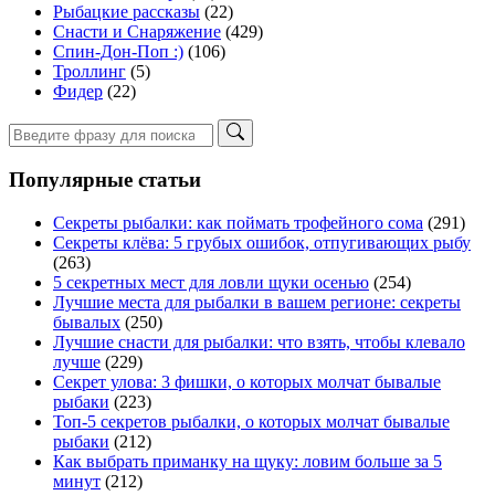
Рыбацкие рассказы
(22)
Снасти и Снаряжение
(429)
Спин-Дон-Поп :)
(106)
Троллинг
(5)
Фидер
(22)
Популярные статьи
Секреты рыбалки: как поймать трофейного сома
(291)
Секреты клёва: 5 грубых ошибок, отпугивающих рыбу
(263)
5 секретных мест для ловли щуки осенью
(254)
Лучшие места для рыбалки в вашем регионе: секреты
бывалых
(250)
Лучшие снасти для рыбалки: что взять, чтобы клевало
лучше
(229)
Секрет улова: 3 фишки, о которых молчат бывалые
рыбаки
(223)
Топ-5 секретов рыбалки, о которых молчат бывалые
рыбаки
(212)
Как выбрать приманку на щуку: ловим больше за 5
минут
(212)