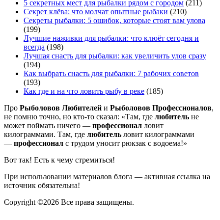
5 секретных мест для рыбалки рядом с городом
(211)
Секрет клёва: что молчат опытные рыбаки
(210)
Секреты рыбалки: 5 ошибок, которые стоят вам улова
(199)
Лучшие наживки для рыбалки: что клюёт сегодня и
всегда
(198)
Лучшая снасть для рыбалки: как увеличить улов сразу
(194)
Как выбрать снасть для рыбалки: 7 рабочих советов
(193)
Как где и на что ловить рыбу в реке
(185)
Про
Рыболовов Любителей
и
Рыболовов Профессионалов
,
не помню точно, но кто-то сказал: «Там, где
любитель
не
может поймать ничего —
профессионал
ловит
килограммами. Там, где
любитель
ловит килограммами
—
профессионал
с трудом уносит рюкзак с водоема!»
Вот так! Есть к чему стремиться!
При использовании материалов блога — активная ссылка на
источник обязательна!
Copyright ©2026
Все права защищены.