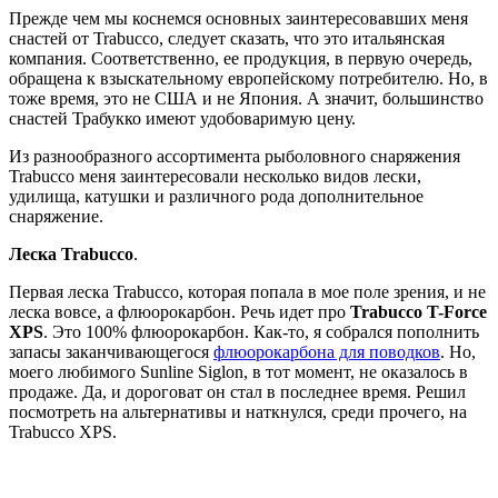
Прежде чем мы коснемся основных заинтересовавших меня
снастей от Trabucco, следует сказать, что это итальянская
компания. Соответственно, ее продукция, в первую очередь,
обращена к взыскательному европейскому потребителю. Но, в
тоже время, это не США и не Япония. А значит, большинство
снастей Трабукко имеют удобоваримую цену.
Из разнообразного ассортимента рыболовного снаряжения
Trabucco меня заинтересовали несколько видов лески,
удилища, катушки и различного рода дополнительное
снаряжение.
Леска Trabucco
.
Первая леска Trabucco, которая попала в мое поле зрения, и не
леска вовсе, а флюорокарбон. Речь идет про
Trabucco T-Force
XPS
. Это 100% флюорокарбон. Как-то, я собрался пополнить
запасы заканчивающегося
флюорокарбона для поводков
. Но,
моего любимого Sunline Siglon, в тот момент, не оказалось в
продаже. Да, и дороговат он стал в последнее время. Решил
посмотреть на альтернативы и наткнулся, среди прочего, на
Trabucco XPS.