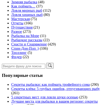
Зимняя рыбалка
(48)
Как поймать…
(37)
Ловля мирных рыб
(112)
Ловля хищных рыб
(80)
Мастерская
(75)
Отчеты
(166)
Путешествия
(21)
Разное
(273)
Рыбалка на Море
(11)
Рыбацкие рассказы
(22)
Снасти и Снаряжение
(429)
Спин-Дон-Поп :)
(106)
Троллинг
(5)
Фидер
(22)
Популярные статьи
Секреты рыбалки: как поймать трофейного сома
(290)
Секреты клёва: 5 грубых ошибок, отпугивающих рыбу
(261)
5 секретных мест для ловли щуки осенью
(253)
Лучшие места для рыбалки в вашем регионе: секреты