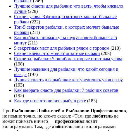
бывалых
(249)
Лучшие снасти для рыбалки: что взять, чтобы клевало
лучше
(228)
Секрет улова: 3 фишки, о которых молчат бывалые
рыбаки
(222)
Топ-5 секретов рыбалки, о которых молчат бывалые
рыбаки
(211)
Как выбрать приманку на щуку: ловим больше за 5
минут
(211)
5 секретных мест для рыбалки рядом с городом
(210)
Секрет клёва: что молчат опытные рыбаки
(208)
Секреты рыбалки: 5 ошибок, которые стоят вам улова
(198)
Лучшие наживки для рыбалки: что клюёт сегодня и
всегда
(197)
Лучшая снасть для рыбалки: как увеличить улов сразу
(193)
Как выбрать снасть для рыбалки: 7 рабочих советов
(192)
Как где и на что ловить рыбу в реке
(183)
Про
Рыболовов Любителей
и
Рыболовов Профессионалов
,
не помню точно, но кто-то сказал: «Там, где
любитель
не
может поймать ничего —
профессионал
ловит
килограммами. Там, где
любитель
ловит килограммами