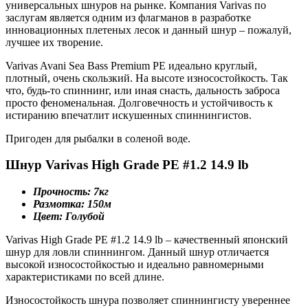
универсальных шнуров на рынке. Компания Varivas по
заслугам является одним из флагманов в разработке
инновационных плетеных лесок и данный шнур – пожалуй,
лучшее их творение.
Varivas Avani Sea Bass Premium PE идеально круглый,
плотный, очень скользкий. На высоте износостойкость. Так
что, будь-то спиннинг, или иная снасть, дальность заброса
просто феноменальная. Долговечность и устойчивость к
истиранию впечатлит искушенных спиннингистов.
Пригоден для рыбалки в соленой воде.
Шнур Varivas High Grade PE #1.2 14.9 lb
Прочность: 7кг
Размотка: 150м
Цвет: Голубой
Varivas High Grade PE #1.2 14.9 lb – качественный японский
шнур для ловли спиннингом. Данный шнур отличается
высокой износостойкостью и идеально равномерными
характеристиками по всей длине.
Износостойкость шнура позволяет спиннингисту увереннее