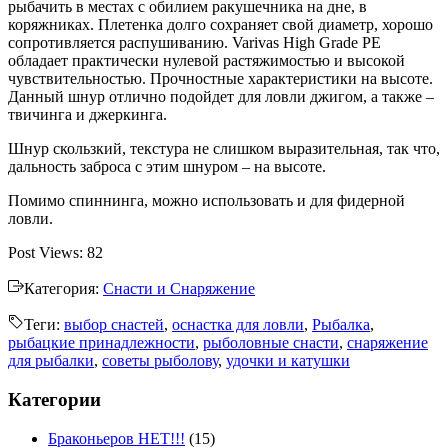
рыбачить в местах с обилием ракушечника на дне, в
коряжниках. Плетенка долго сохраняет свой диаметр, хорошо
сопротивляется распушиванию. Varivas High Grade PE
обладает практически нулевой растяжимостью и высокой
чувствительностью. Прочностные характеристики на высоте.
Данный шнур отлично подойдет для ловли джигом, а также –
твичинга и джеркинга.
Шнур скользкий, текстура не слишком выразительная, так что,
дальность заброса с этим шнуром – на высоте.
Помимо спиннинга, можно использовать и для фидерной
ловли.
Post Views:
82
Категория:
Снасти и Снаряжение
Теги:
выбор снастей
,
оснастка для ловли
,
Рыбалка
,
рыбацкие принадлежности
,
рыболовные снасти
,
снаряжение
для рыбалки
,
советы рыболову
,
удочки и катушки
Категории
Браконьеров НЕТ!!!
(15)