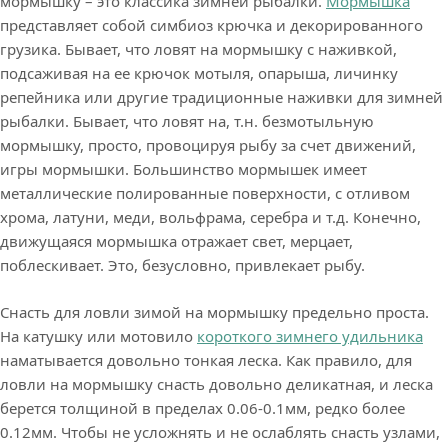
мормышку – это классика зимней рыбалки.
Мормышка
представляет собой симбиоз крючка и декорированного
грузика. Бывает, что ловят на мормышку с наживкой,
подсаживая на ее крючок мотыля, опарыша, личинку
репейника или другие традиционные наживки для зимней
рыбалки. Бывает, что ловят на, т.н. безмотыльную
мормышку, просто, провоцируя рыбу за счет движений,
игры мормышки. Большинство мормышек имеет
металлические полированные поверхности, с отливом
хрома, латуни, меди, вольфрама, серебра и т.д. Конечно,
движущаяся мормышка отражает свет, мерцает,
поблескивает. Это, безусловно, привлекает рыбу.
Снасть для ловли зимой на мормышку предельно проста.
На катушку или мотовило
короткого зимнего удильника
наматывается довольно тонкая леска. Как правило, для
ловли на мормышку снасть довольно деликатная, и леска
берется толщиной в пределах 0.06-0.1мм, редко более
0.12мм. Чтобы не усложнять и не ослаблять снасть узлами,