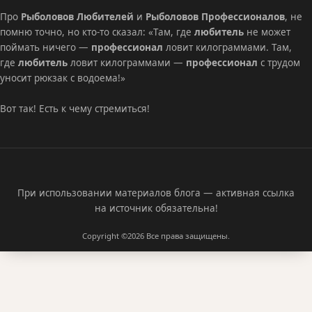
Про
Рыболовов Любителей
и
Рыболовов Профессионалов
, не
помню точно, но кто-то сказал: «Там, где
любитель
не может
поймать ничего —
профессионал
ловит килограммами. Там,
где
любитель
ловит килограммами —
профессионал
с трудом
уносит рюкзак с водоема!»
Вот так! Есть к чему стремиться!
При использовании материалов блога — активная ссылка
на источник обязательна!
Copyright ©2026
Все права защищены.